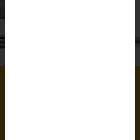
BERGARA-AKTION
Der Bergara-Lauf dieses Gewehrs für die Jagd auf alles,
was Ihr Herz begehrt, wird durch unsere superglatte B-
14-Action ergänzt, die ein Zwei-Laschen-System mit
einem Gleitplattenauszieher und einer konischen
Bolzennase und einem Verschluss ist, um eine
reibungslose Führung zu gewährleisten und
Herausziehen der Kartusche.
Es wurde werkseitig
gebohrt und mit Gewinde versehen, um Ringe und