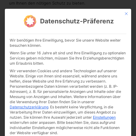
um Ihnen den nötigen Schutz zu bieten.
Mit die
Wir glauben, dass das Wort Wildnis, obwohl es rau, rau und
unversöhnlich sein mag, eher eine Erfahrung als einen Ort
Datenschutz-Präferenz
beschreibt. Wir haben die B-14 Wilderness Series gebaut, um
jeden Schritt abseits der ausgetretenen Pfade zu bewältigen.
Wir benötigen Ihre Einwilligung, bevor Sie unsere Website weiter
Alle B-14 Wilderness-Gewehre sind in der Lage, mit Match-
besuchen können.
Grade-Munition Sub-1,0 MOA-Gruppen oder weniger auf 100
Yards zu produzieren.
Wenn Sie unter 16 Jahre alt sind und Ihre Einwilligung zu optionalen
Services geben möchten, müssen Sie Ihre Erziehungsberechtigten
um Erlaubnis bitten.
Wir verwenden Cookies und andere Technologien auf unserer
Website. Einige von ihnen sind essenziell, während andere uns
helfen, diese Website und Ihre Erfahrung zu verbessern.
Personenbezogene Daten können verarbeitet werden (z. B. IP-
Adressen), z. B. für personalisierte Anzeigen und Inhalte oder die
Messung von Anzeigen und Inhalten.
Weitere Informationen über
die Verwendung Ihrer Daten finden Sie in unserer
Datenschutzerklärung
.
Es besteht keine Verpflichtung, in die
Verarbeitung Ihrer Daten einzuwilligen, um dieses Angebot zu
nutzen.
Sie können Ihre Auswahl jederzeit unter
Einstellungen
widerrufen oder anpassen.
Bitte beachten Sie, dass aufgrund
individueller Einstellungen möglicherweise nicht alle Funktionen
der Website verfügbar sind.