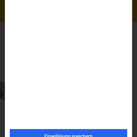
Basen im Remington 700-Stil zu passen.
INTERNES BOXMAGAZIN ODER
ABNEHMBARES MAGAZIN
Der Wilderness Hunter bietet wahlweise ein internes
Boxmagazin oder ein abnehmbares Magazin.
Einwilligung speichern