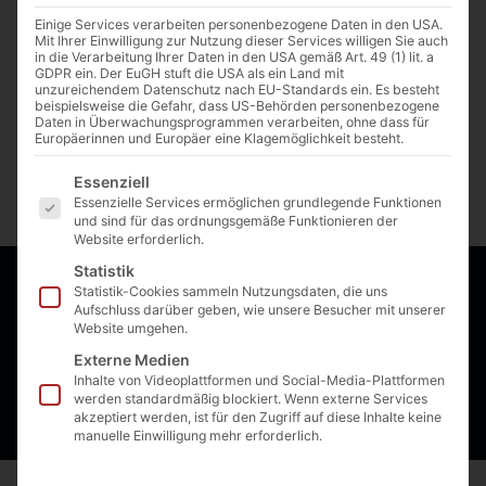
MERKMALE
Einige Services verarbeiten personenbezogene Daten in den USA.
Mit Ihrer Einwilligung zur Nutzung dieser Services willigen Sie auch
in die Verarbeitung Ihrer Daten in den USA gemäß Art. 49 (1) lit. a
GDPR ein. Der EuGH stuft die USA als ein Land mit
unzureichendem Datenschutz nach EU-Standards ein. Es besteht
beispielsweise die Gefahr, dass US-Behörden personenbezogene
Daten in Überwachungsprogrammen verarbeiten, ohne dass für
Europäerinnen und Europäer eine Klagemöglichkeit besteht.
Es folgt eine Liste der Service-Gruppen, für die eine E
Essenziell
Essenzielle Services ermöglichen grundlegende Funktionen
und sind für das ordnungsgemäße Funktionieren der
Website erforderlich.
Statistik
Statistik-Cookies sammeln Nutzungsdaten, die uns
BERGARA B-14 WILDNISJÄGER
Aufschluss darüber geben, wie unsere Besucher mit unserer
Website umgehen.
Das B-14 Wilderness Hunter-Gewehr verfügt über einen
Externe Medien
geformten Kunststoffschaft aus glasfaserverstärktem
Inhalte von Videoplattformen und Social-Media-Plattformen
Polymer und Bergaras handgemalter Tarnung.
werden standardmäßig blockiert. Wenn externe Services
akzeptiert werden, ist für den Zugriff auf diese Inhalte keine
manuelle Einwilligung mehr erforderlich.